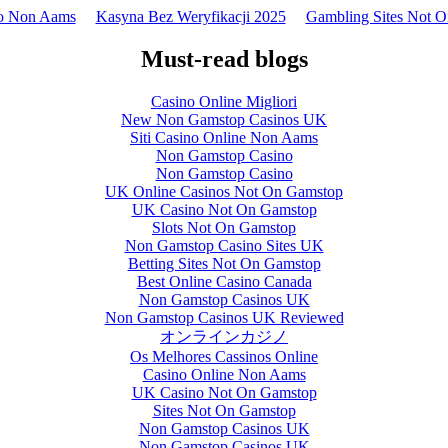
o Non Aams
Kasyna Bez Weryfikacji 2025
Gambling Sites Not 
Must-read blogs
Casino Online Migliori
New Non Gamstop Casinos UK
Siti Casino Online Non Aams
Non Gamstop Casino
Non Gamstop Casino
UK Online Casinos Not On Gamstop
UK Casino Not On Gamstop
Slots Not On Gamstop
Non Gamstop Casino Sites UK
Betting Sites Not On Gamstop
Best Online Casino Canada
Non Gamstop Casinos UK
Non Gamstop Casinos UK Reviewed
オンラインカジノ
Os Melhores Cassinos Online
Casino Online Non Aams
UK Casino Not On Gamstop
Sites Not On Gamstop
Non Gamstop Casinos UK
Non Gamstop Casinos UK