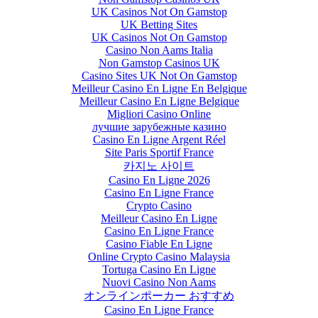
UK Casinos Not On Gamstop
UK Betting Sites
UK Casinos Not On Gamstop
Casino Non Aams Italia
Non Gamstop Casinos UK
Casino Sites UK Not On Gamstop
Meilleur Casino En Ligne En Belgique
Meilleur Casino En Ligne Belgique
Migliori Casino Online
лучшие зарубежные казино
Casino En Ligne Argent Réel
Site Paris Sportif France
카지노 사이트
Casino En Ligne 2026
Casino En Ligne France
Crypto Casino
Meilleur Casino En Ligne
Casino En Ligne France
Casino Fiable En Ligne
Online Crypto Casino Malaysia
Tortuga Casino En Ligne
Nuovi Casino Non Aams
オンラインポーカー おすすめ
Casino En Ligne France