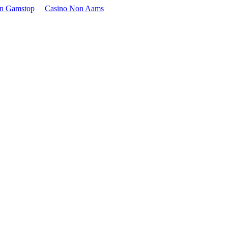
On Gamstop
Casino Non Aams