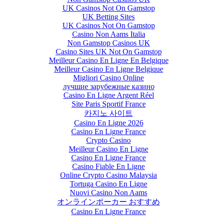
UK Casinos Not On Gamstop
UK Betting Sites
UK Casinos Not On Gamstop
Casino Non Aams Italia
Non Gamstop Casinos UK
Casino Sites UK Not On Gamstop
Meilleur Casino En Ligne En Belgique
Meilleur Casino En Ligne Belgique
Migliori Casino Online
лучшие зарубежные казино
Casino En Ligne Argent Réel
Site Paris Sportif France
카지노 사이트
Casino En Ligne 2026
Casino En Ligne France
Crypto Casino
Meilleur Casino En Ligne
Casino En Ligne France
Casino Fiable En Ligne
Online Crypto Casino Malaysia
Tortuga Casino En Ligne
Nuovi Casino Non Aams
オンラインポーカー おすすめ
Casino En Ligne France