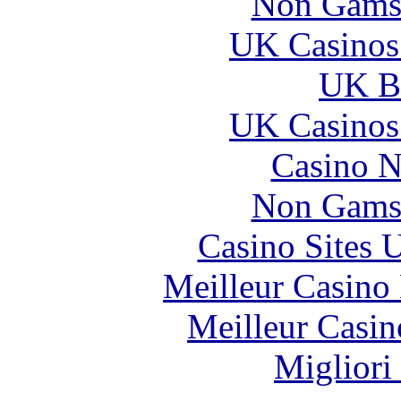
Non Gams
UK Casinos
UK Be
UK Casinos
Casino N
Non Gams
Casino Sites
Meilleur Casino
Meilleur Casin
Migliori