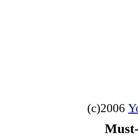
(c)2006
Y
Must-