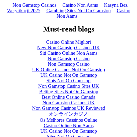
Non Gamstop Casinos
Casino Non Aams
Kasyna Bez
Weryfikacji 2025
Gambling Sites Not On Gamstop
Casino
Non Aams
Must-read blogs
Casino Online Migliori
New Non Gamstop Casinos UK
Siti Casino Online Non Aams
Non Gamstop Casino
Non Gamstop Casino
UK Online Casinos Not On Gamstop
UK Casino Not On Gamstop
Slots Not On Gamstop
Non Gamstop Casino Sites UK
Betting Sites Not On Gamstop
Best Online Casino Canada
Non Gamstop Casinos UK
Non Gamstop Casinos UK Reviewed
オンラインカジノ
Os Melhores Cassinos Online
Casino Online Non Aams
UK Casino Not On Gamstop
Sites Not On Gamstop