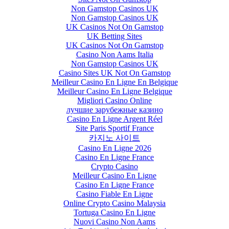
Non Gamstop Casinos UK
Non Gamstop Casinos UK
UK Casinos Not On Gamstop
UK Betting Sites
UK Casinos Not On Gamstop
Casino Non Aams Italia
Non Gamstop Casinos UK
Casino Sites UK Not On Gamstop
Meilleur Casino En Ligne En Belgique
Meilleur Casino En Ligne Belgique
Migliori Casino Online
лучшие зарубежные казино
Casino En Ligne Argent Réel
Site Paris Sportif France
카지노 사이트
Casino En Ligne 2026
Casino En Ligne France
Crypto Casino
Meilleur Casino En Ligne
Casino En Ligne France
Casino Fiable En Ligne
Online Crypto Casino Malaysia
Tortuga Casino En Ligne
Nuovi Casino Non Aams