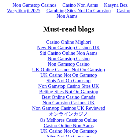
Non Gamstop Casinos
Casino Non Aams
Kasyna Bez
Weryfikacji 2025
Gambling Sites Not On Gamstop
Casino
Non Aams
Must-read blogs
Casino Online Migliori
New Non Gamstop Casinos UK
Siti Casino Online Non Aams
Non Gamstop Casino
Non Gamstop Casino
UK Online Casinos Not On Gamstop
UK Casino Not On Gamstop
Slots Not On Gamstop
Non Gamstop Casino Sites UK
Betting Sites Not On Gamstop
Best Online Casino Canada
Non Gamstop Casinos UK
Non Gamstop Casinos UK Reviewed
オンラインカジノ
Os Melhores Cassinos Online
Casino Online Non Aams
UK Casino Not On Gamstop
Sites Not On Gamstop